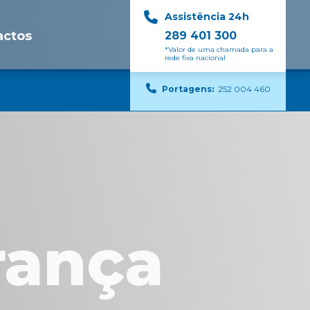
Assistência 24h
actos
289 401 300
*Valor de uma chamada para a
rede fixa nacional
Portagens:
252 004 460
rança