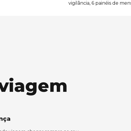
vigilância, 6 painéis de me
 viagem
ança