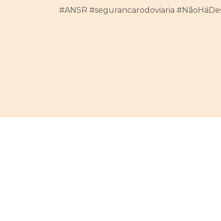
#ANSR #segurancarodoviaria #NãoHáDe