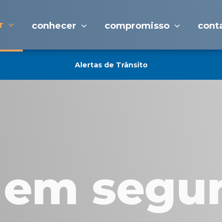
r
conhecer
compromisso
cont
Alertas de Trânsito
r em segu