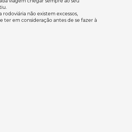
ada viagem chegar sempre ao seu
iu.
 rodoviária não existem excessos,
 ter em consideração antes de se fazer à